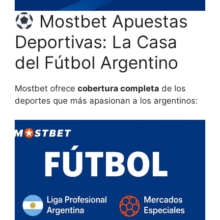
Mostbet Apuestas
Deportivas: La Casa
del Fútbol Argentino
Mostbet ofrece
cobertura completa
de los
deportes que más apasionan a los argentinos: