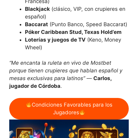
Francesa)
Blackjack
(clásico, VIP, con crupieres en
español)
Baccarat
(Punto Banco, Speed Baccarat)
Póker Caribbean Stud, Texas Hold’em
Loterías y juegos de TV
(Keno, Money
Wheel)
“Me encanta la ruleta en vivo de Mostbet
porque tienen crupieres que hablan español y
mesas exclusivas para latinos”
—
Carlos,
jugador de Córdoba
.
Condiciones Favorables para los
Jugadores