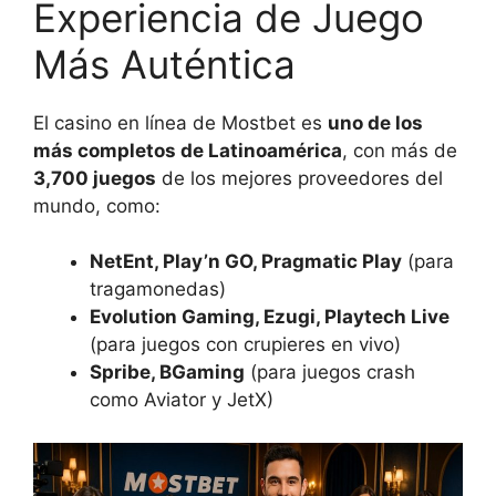
Experiencia de Juego
Más Auténtica
El casino en línea de Mostbet es
uno de los
más completos de Latinoamérica
, con más de
3,700 juegos
de los mejores proveedores del
mundo, como:
NetEnt, Play’n GO, Pragmatic Play
(para
tragamonedas)
Evolution Gaming, Ezugi, Playtech Live
(para juegos con crupieres en vivo)
Spribe, BGaming
(para juegos crash
como Aviator y JetX)