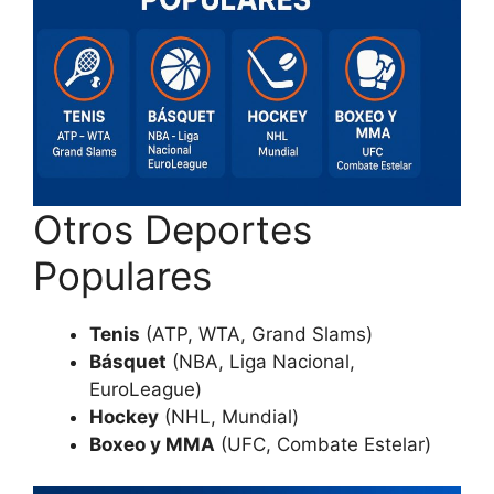
Otros Deportes
Populares
Tenis
(ATP, WTA, Grand Slams)
Básquet
(NBA, Liga Nacional,
EuroLeague)
Hockey
(NHL, Mundial)
Boxeo y MMA
(UFC, Combate Estelar)