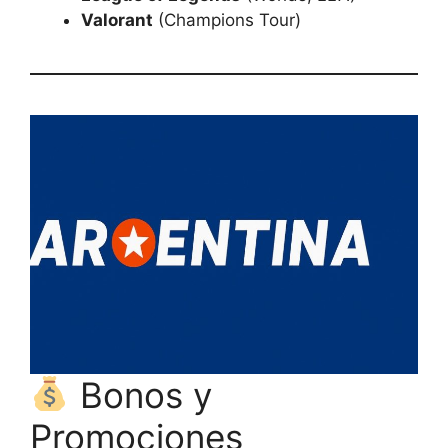
Valorant
(Champions Tour)
Bonos y
Promociones