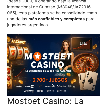
(desde 2009) y operando bajo la licencia
internacional de Curazao (№8048/JAZ2016-
065), esta plataforma se ha consolidado como
una de las
más confiables y completas
para
jugadores argentinos.
Mostbet Casino: La