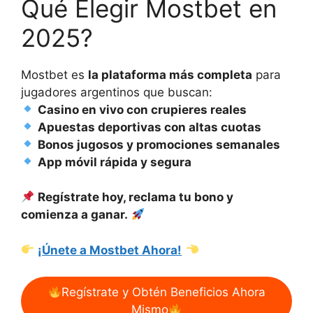
Qué Elegir Mostbet en
2025?
Mostbet es
la plataforma más completa
para
jugadores argentinos que buscan:
Casino en vivo con crupieres reales
Apuestas deportivas con altas cuotas
Bonos jugosos y promociones semanales
App móvil rápida y segura
Regístrate hoy, reclama tu bono y
comienza a ganar.
¡Únete a Mostbet Ahora!
Regístrate y Obtén Beneficios Ahora
Mismo