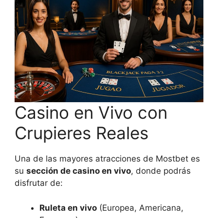
Casino en Vivo con
Crupieres Reales
Una de las mayores atracciones de Mostbet es
su
sección de casino en vivo
, donde podrás
disfrutar de:
Ruleta en vivo
(Europea, Americana,