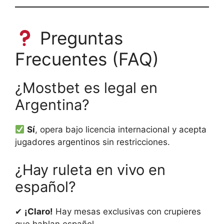
Preguntas
Frecuentes (FAQ)
¿Mostbet es legal en
Argentina?
Sí
, opera bajo licencia internacional y acepta
jugadores argentinos sin restricciones.
¿Hay ruleta en vivo en
español?
✔
¡Claro!
Hay mesas exclusivas con crupieres
que hablan español.