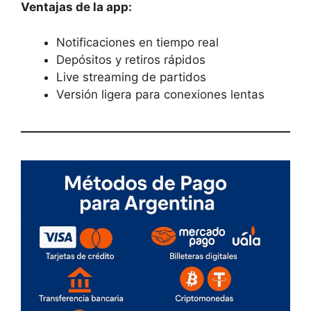
Ventajas de la app:
Notificaciones en tiempo real
Depósitos y retiros rápidos
Live streaming de partidos
Versión ligera para conexiones lentas